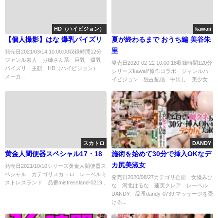
HD（ハイビジョン）
kawaii
【個人撮影】はな 爆乳パイズリ
夏が終わるまで おうち編 美谷朱
里
発売日2021/03/14 10:00:00収録時間12分
ジャンル素人 お姉さん系 巨乳 爆乳
発売日2020-02-22 10:00:18収録時間120分
パイズリ 主観 HD（ハイビジョン）
シリーズkawaii*原作コラボ ジャンルハ
メーカ...
イビジョン 独占配信 中出し 美少女...
スカトロ
DANDY
黄金人間便器スペシャル17・18
施術を始めて30分で挿入OKなデ
カ尻美淑女
発売日2021/10/10シリーズ黄金人間便器ス
ペシャル カテゴリスカトロ レーベルミ
発売日2020/08/27カテゴリ企画 女優みひ
ストレスランド 品番mistressland-0219...
な 河北はるな 蓮実クレア レーベル
DANDY 品番dandy-0739 マッサージを受
ける...