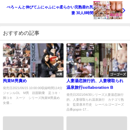
デカ尻突きまくりバックと超・覆いかぶさり正常位
ぺろ～んと伸びてふにゃふにゃ柔らかい完熟垂れ乳
【中出し】 木下ひまり
妻 30人8時間
おすすめの記事
M男
ゴーゴーズ
拘束M男責め
人妻湯恋旅行的、人妻寝取られ
温泉旅行collaboration B
発売日2021/06/15 10:00:00収録時間114分
ジャンルOL M男 顔面騎乗 足コキ・
発売日2021/04/30シリーズ人妻湯恋旅行
脚コキ スーツ シリーズ拘束M男責め
的、人妻寝取られ温泉旅行 カテゴリ熟
女優...
女 監督唐木竹史 レーベルゴーゴーズ
品番gogos-17...