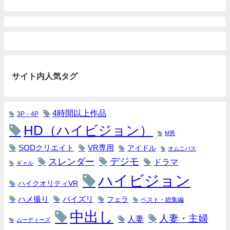
サイト内人気タグ
4時間以上作品
3P・4P
HD（ハイビジョン）
M男
SODクリエイト
VR専用
アイドル
オムニバス
デジモ
スレンダー
ドラマ
ギャル
ハイビジョン
ハイクオリティVR
パイズリ
ハメ撮り
フェラ
ベスト・総集編
中出し
人妻・主婦
人妻
ムーディーズ