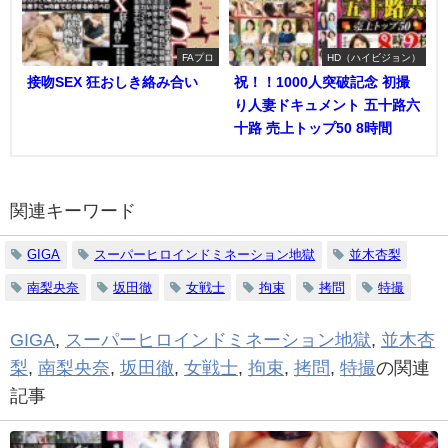
FAプロ
HD（ハイビジョン）
接吻SEX 狂おしき絡み合い
祝！！1000人突破記念 初撮
り人妻ドキュメント 五十路六
十路 売上トップ50 8時間
関連キーワード
GIGA
スーパーヒロインドミネーション地獄
並木杏梨
南梨央奈
坂田徹
女戦士
拘束
拷問
特撮
GIGA
,
スーパーヒロインドミネーション地獄
,
並木杏
梨
,
南梨央奈
,
坂田徹
,
女戦士
,
拘束
,
拷問
,
特撮
の関連
記事