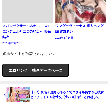
スパンデクサー・ネオ ～コスモ
ワンダーヴィーナス 超人ハング
エンジェルと二つの弱点～ 美保
編 皆野あい
結衣
2025年1月14日
2023年12月26日
姉妹サイトが解説されました。
エロリンク・動画データベース
【VR】めちゃ顔ちっちゃくてスタイル良すぎる彼女
とイチャイチャ朝性交【生ハメ】ずっと勃起してる
乳首＆ヒクつくアナル超接近とグラインド対面座位
とパンパン音がすごい汗だく覆いかぶさり騎乗位と