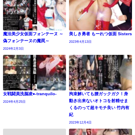
魔法美少女仮面フォンテーヌ ～
美しき勇者 もーれつ仮面 Sisters
偽フォンテーヌの魔罠～
2023年4月13日
2024年2月3日
女戦闘員洗脳凌●-tranquilo-
拘束解いても腰ガックガク！身
動き出来ないオトコを射精せま
2024年4月25日
くるのって超キモチ良い 竹内有
紀
2023年12月4日