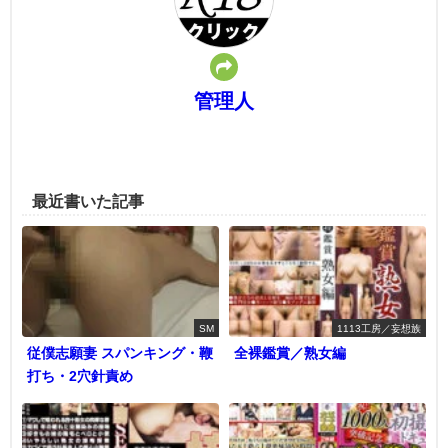
管理人
最近書いた記事
SM
1113工房／妄想族
従僕志願妻 スパンキング・鞭
全裸鑑賞／熟女編
打ち・2穴針責め