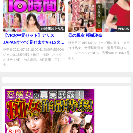
16時間以上作品
VENUS
【VRお中元セット】アリス
母の親友 桜樹玲奈
JAPANすべて見せますVR15タイ
発売日2019/11/01シリーズ母の親友 カテ
ゴリ熟女 女優桜樹玲奈 監督玉塚びん
トル丸ごと収録16時間2
発売日2021-07-16 10:00:41収録時間990分
ご レーベルVENUS 品番venus-1560 母
ジャンル16時間以上作品 福袋 ハイク
さん...
オリティVR 独占配信 VR専用 巨乳
中...