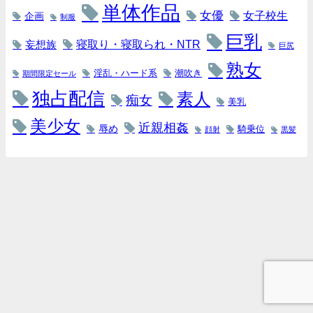
単体作品
女優
女子校生
企画
制服
巨乳
寝取り・寝取られ・NTR
妄想族
巨尻
熟女
淫乱・ハード系
潮吹き
期間限定セール
独占配信
素人
痴女
美乳
美少女
近親相姦
辱め
騎乗位
顔射
黒髪