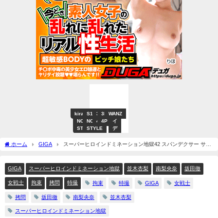
kira☆kira
S1
VR
S1
3P・
3P・
WANZ
ア
NO.1
専
NO.1
4P
4P
イ
STYLE
用
STYLE
デ
ア
ポ
ホーム
GIGA
スーパーヒロインドミネーション地獄42 スパンデクサー サン
ケ
エンジェル＆ムーンエンジェル
ッ
ト
GIGA
スーパーヒロインドミネーション地獄
並木杏梨
南梨央奈
坂田徹
女戦士
拘束
拷問
特撮
拘束
特撮
GIGA
女戦士
拷問
坂田徹
南梨央奈
並木杏梨
スーパーヒロインドミネーション地獄