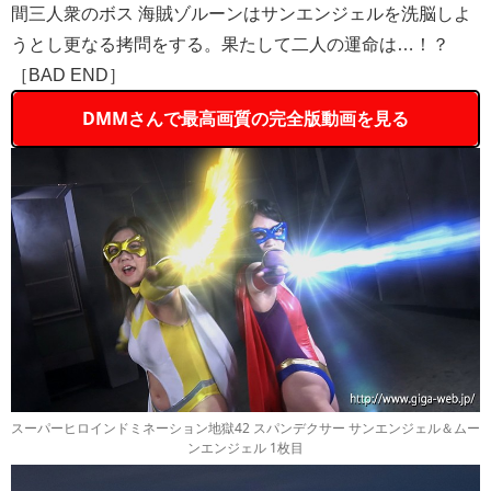
間三人衆のボス 海賊ゾルーンはサンエンジェルを洗脳しよ
うとし更なる拷問をする。果たして二人の運命は…！？
［BAD END］
DMMさんで最高画質の完全版動画を見る
スーパーヒロインドミネーション地獄42 スパンデクサー サンエンジェル＆ムー
ンエンジェル 1枚目