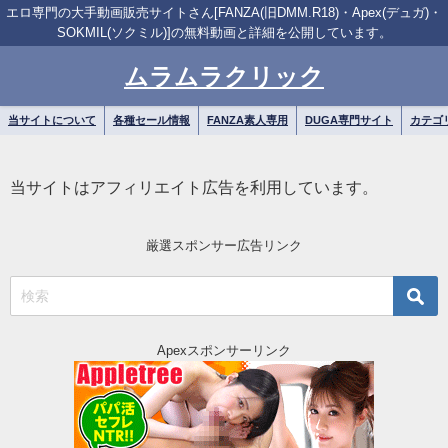
エロ専門の大手動画販売サイトさん[FANZA(旧DMM.R18)・Apex(デュガ)・
SOKMIL(ソクミル)]の無料動画と詳細を公開しています。
ムラムラクリック
当サイトについて
各種セール情報
FANZA素人専用
DUGA専門サイト
カテゴ
当サイトはアフィリエイト広告を利用しています。
厳選スポンサー広告リンク
Apexスポンサーリンク