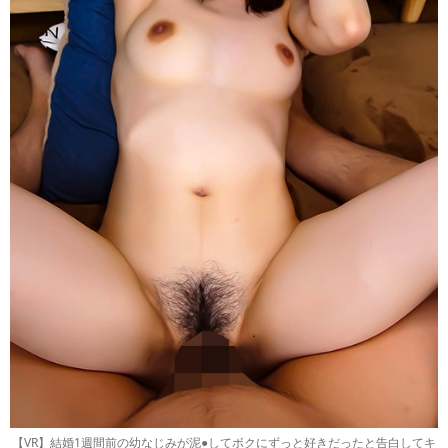
【VR】結婚1週間前の幼なじみが泥●してボクにずっと好きだったと告白してキ