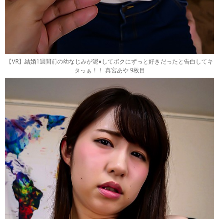
【VR】結婚1週間前の幼なじみが泥●してボクにずっと好きだったと告白してキ
タっぁ！！ 真宮あや 9枚目