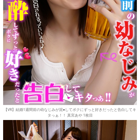
【VR】結婚1週間前の幼なじみが泥●してボクにずっと好きだったと告白してキ
タっぁ！！ 真宮あや 1枚目