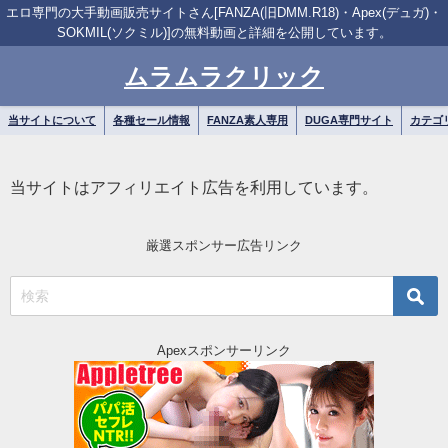
エロ専門の大手動画販売サイトさん[FANZA(旧DMM.R18)・Apex(デュガ)・
SOKMIL(ソクミル)]の無料動画と詳細を公開しています。
ムラムラクリック
当サイトについて
各種セール情報
FANZA素人専用
DUGA専門サイト
カテゴ
当サイトはアフィリエイト広告を利用しています。
厳選スポンサー広告リンク
Apexスポンサーリンク