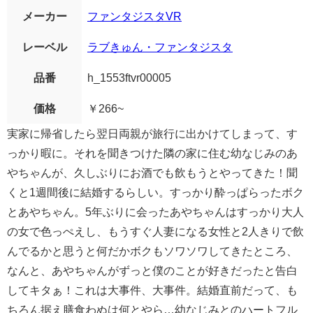
メーカー
ファンタジスタVR
レーベル
ラブきゅん・ファンタジスタ
品番
h_1553ftvr00005
価格
￥266~
実家に帰省したら翌日両親が旅行に出かけてしまって、す
っかり暇に。それを聞きつけた隣の家に住む幼なじみのあ
やちゃんが、久しぶりにお酒でも飲もうとやってきた！聞
くと1週間後に結婚するらしい。すっかり酔っぱらったボク
とあやちゃん。5年ぶりに会ったあやちゃんはすっかり大人
の女で色っぺえし、もうすぐ人妻になる女性と2人きりで飲
んでるかと思うと何だかボクもソワソワしてきたところ、
なんと、あやちゃんがずっと僕のことが好きだったと告白
してキタぁ！これは大事件、大事件。結婚直前だって、も
ちろん据え膳食わぬは何とやら…幼なじみとのハートフル