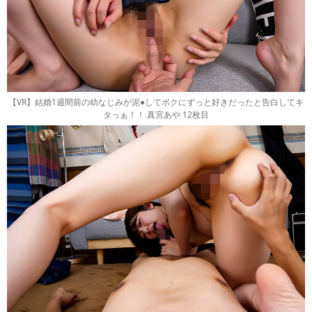
【VR】結婚1週間前の幼なじみが泥●してボクにずっと好きだったと告白してキ
タっぁ！！ 真宮あや 12枚目