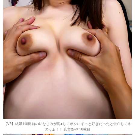
【VR】結婚1週間前の幼なじみが泥●してボクにずっと好きだったと告白してキ
タっぁ！！ 真宮あや 10枚目