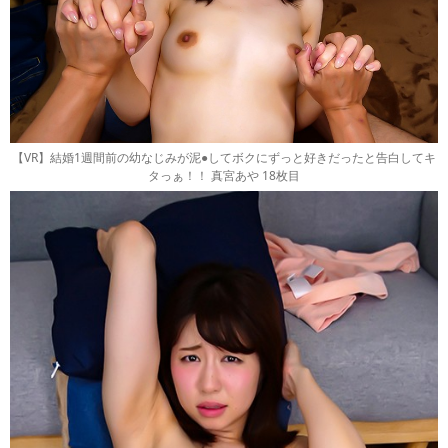
【VR】結婚1週間前の幼なじみが泥●してボクにずっと好きだったと告白してキ
タっぁ！！ 真宮あや 18枚目