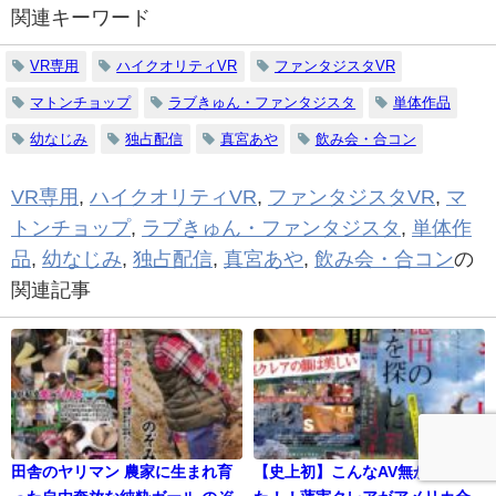
関連キーワード
VR専用
ハイクオリティVR
ファンタジスタVR
マトンチョップ
ラブきゅん・ファンタジスタ
単体作品
幼なじみ
独占配信
真宮あや
飲み会・合コン
VR専用
,
ハイクオリティVR
,
ファンタジスタVR
,
マ
トンチョップ
,
ラブきゅん・ファンタジスタ
,
単体作
品
,
幼なじみ
,
独占配信
,
真宮あや
,
飲み会・合コン
の
関連記事
田舎のヤリマン 農家に生まれ育
【史上初】こんなAV無かっ