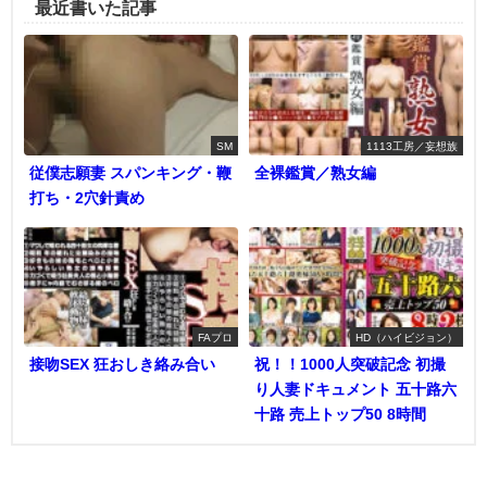
最近書いた記事
SM
1113工房／妄想族
従僕志願妻 スパンキング・鞭
全裸鑑賞／熟女編
打ち・2穴針責め
FAプロ
HD（ハイビジョン）
接吻SEX 狂おしき絡み合い
祝！！1000人突破記念 初撮
り人妻ドキュメント 五十路六
十路 売上トップ50 8時間