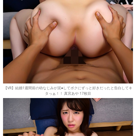
【VR】結婚1週間前の幼なじみが泥●してボクにずっと好きだったと告白してキ
タっぁ！！ 真宮あや 17枚目