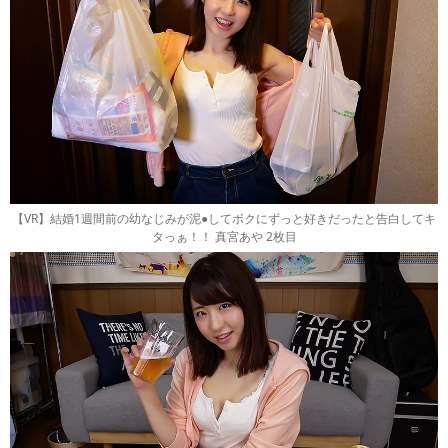
【VR】結婚1週間前の幼なじみが泥●してボクにずっと好きだったと告白してキ
タっぁ！！ 真宮あや 2枚目