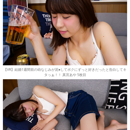
【VR】結婚1週間前の幼なじみが泥●してボクにずっと好きだったと告白してキ
タっぁ！！ 真宮あや 5枚目