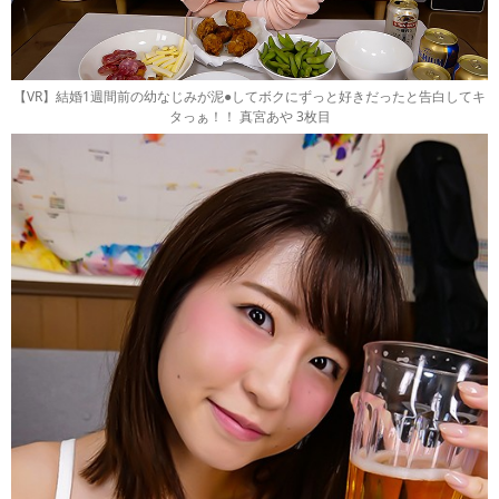
【VR】結婚1週間前の幼なじみが泥●してボクにずっと好きだったと告白してキ
タっぁ！！ 真宮あや 3枚目