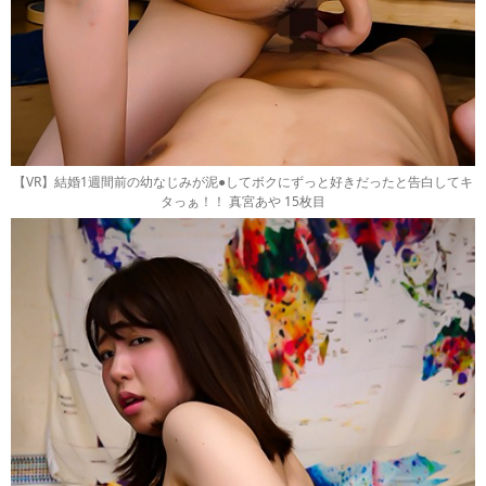
【VR】結婚1週間前の幼なじみが泥●してボクにずっと好きだったと告白してキ
タっぁ！！ 真宮あや 15枚目