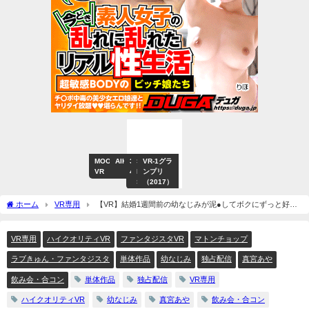
MOODYZ
AIKA
3P・
デ
S1
VR-1グラ
4
「お兄
VR
4P
ジ
NO.1
ンプリ
時
ちゃ
モ
STYLE
（2017）
間
ん、も
以
しかし
上
て私の
ホーム
VR専用
【VR】結婚1週間前の幼なじみが泥●してボクにずっと好き
作
こと避
だったと告白してキタっぁ！！ 真宮あや
品
けてる
でしょ
VR専用
ハイクオリティVR
ファンタジスタVR
マトンチョップ
う？」
「バカ
ラブきゅん・ファンタジスタ
単体作品
幼なじみ
独占配信
真宮あや
その逆
だよ！
飲み会・合コン
単体作品
独占配信
VR専用
どスト
ライク
ハイクオリティVR
幼なじみ
真宮あや
飲み会・合コン
なんだ