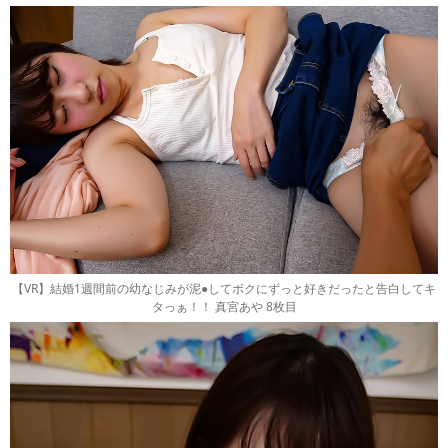
【VR】結婚1週間前の幼なじみが泥●してボクにずっと好きだったと告白してキ
タっぁ！！ 真宮あや 8枚目