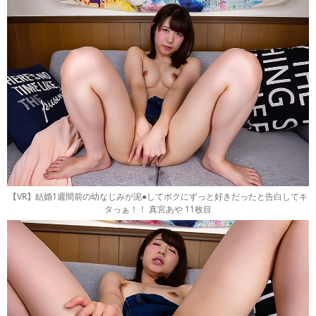
【VR】結婚1週間前の幼なじみが泥●してボクにずっと好きだったと告白してキ
タっぁ！！ 真宮あや 11枚目