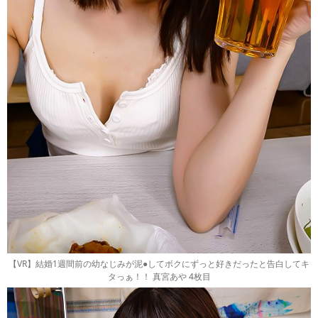
【VR】結婚1週間前の幼なじみが泥●してボクにずっと好きだったと告白してキ
タっぁ！！ 真宮あや 4枚目