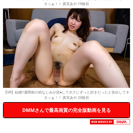
タっぁ！！ 真宮あや 19枚目
【VR】結婚1週間前の幼なじみが泥●してボクにずっと好きだったと告白してキ
タっぁ！！ 真宮あや 20枚目
DMMさんで最高画質の完全版動画を見る