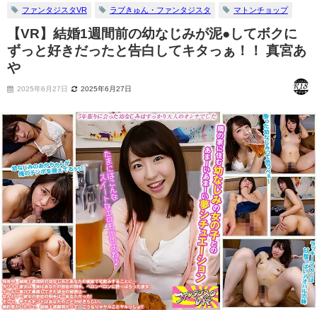
よ（※
ファンタジスタVR
ラブきゅん・ファンタジスタ
マトンチョップ
心の
声）」
【VR】結婚1週間前の幼なじみが泥●してボクに
ずっと好きだったと告白してキタっぁ！！ 真宮あ
や
2025年6月27日
2025年6月27日